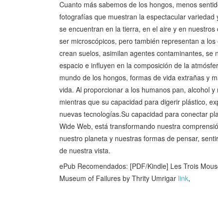
Cuanto más sabemos de los hongos, menos sentido 
fotografías que muestran la espectacular variedad 
se encuentran en la tierra, en el aire y en nuestr
ser microscópicos, pero también representan a lo
crean suelos, asimilan agentes contaminantes, se n
espacio e influyen en la composición de la atmósfera
mundo de los hongos, formas de vida extrañas y ma
vida. Al proporcionar a los humanos pan, alcohol y
mientras que su capacidad para digerir plástico, ex
nuevas tecnologías.Su capacidad para conectar pl
Wide Web, está transformando nuestra comprensión
nuestro planeta y nuestras formas de pensar, senti
de nuestra vista.
ePub Recomendados: [PDF/Kindle] Les Trois Mou
Museum of Failures by Thrity Umrigar
link
,