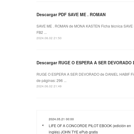
Descargar PDF SAVE ME . ROMAN
SAVE ME . ROMAN de MONA KASTEN Ficha técnica SAVE 
FB2 ...
2024.06.02 21:50
Descargar RUGE O ESPERA A SER DEVORADO DA
RUGE O ESPERA A SER DEVORADO de DANIEL HABIF Fi
de páginas: 296 ...
2024.06.02 21:49
2024.05.21 00:00
LIFE OF A CONCORDE PILOT EBOOK (edición en
inglés) JOHN TYE ePub gratis