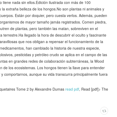
tiene nada sin ellos.Edición ilustrada con más de 100
y la extraña belleza de los hongos.No son plantas ni animales y
os cuerpos. Están por doquier, pero cuesta verlos. Además, pueden
s organismos de mayor tamaño jamás registrados. Comen piedra,
utren de plantas, pero también las matan, sobreviven en el
 terrestre.Ha llegado la hora de descubrir el oculto y fascinante
ravillosas que nos obligan a repensar el funcionamiento de la
 medicamentos, han cambiado la historia de nuestra especie,
plosivos, pesticidas y petróleo crudo se aplica en el campo de las
antas en grandes redes de colaboración subterráneas, la Wood
 de los ecosistemas. Los hongos tienen la llave para entender
r y comportarnos, aunque su vida transcurra principalmente fuera
squetaires Tome 2 by Alexandre Dumas
read pdf
, Read [pdf]> The