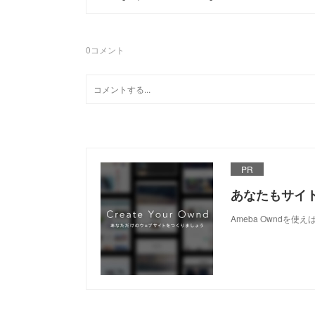
0
コメント
PR
あなたもサイ
Ameba Owndを